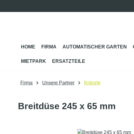
m Hauptinhalt springen
Zur Suche springen
Zur Hauptnavigation springen
HOME
FIRMA
AUTOMATISCHER GARTEN
MIETPARK
ERSATZTEILE
Firma
Unsere Partner
Kränzle
Breitdüse 245 x 65 mm
Bildergalerie überspringen