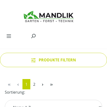
Zum Hauptinhalt springen
PRODUKTE FILTERN
Seite
Seite
1
2
Sortierung: