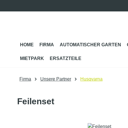
m Hauptinhalt springen
Zur Suche springen
Zur Hauptnavigation springen
HOME
FIRMA
AUTOMATISCHER GARTEN
MIETPARK
ERSATZTEILE
Firma
Unsere Partner
Husqvarna
Feilenset
Bildergalerie überspringen