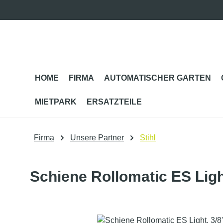
m Hauptinhalt springen
Zur Suche springen
Zur Hauptnavigation springen
HOME
FIRMA
AUTOMATISCHER GARTEN
MIETPARK
ERSATZTEILE
Firma
Unsere Partner
Stihl
Schiene Rollomatic ES Light
Bildergalerie überspringen