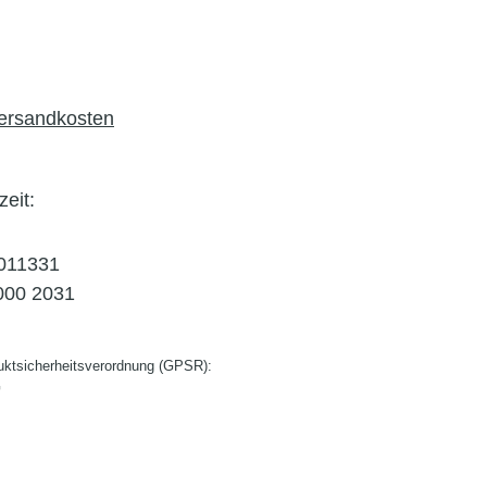
Versandkosten
zeit:
011331
000 2031
ktsicherheitsverordnung (GPSR):
G