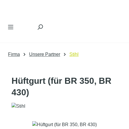
Zum Hauptinhalt springen
Firma
Unsere Partner
Stihl
Hüftgurt (für BR 350, BR
430)
Bildergalerie überspringen