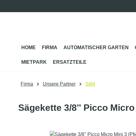
m Hauptinhalt springen
Zur Suche springen
Zur Hauptnavigation springen
HOME
FIRMA
AUTOMATISCHER GARTEN
MIETPARK
ERSATZTEILE
Firma
Unsere Partner
Stihl
Sägekette 3/8'' Picco Micro
Bildergalerie überspringen