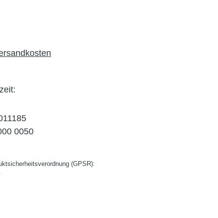
Versandkosten
zeit:
011185
000 0050
ktsicherheitsverordnung (GPSR):
G