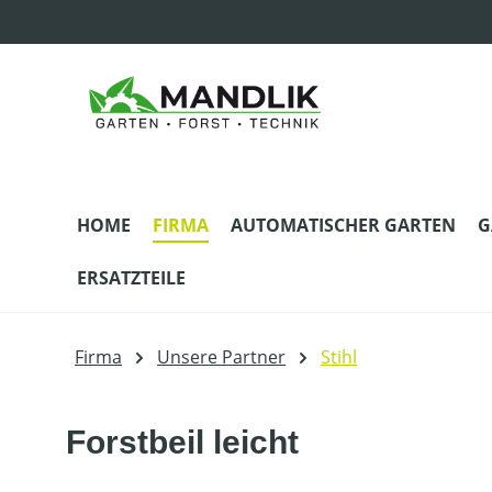
m Hauptinhalt springen
Zur Suche springen
Zur Hauptnavigation springen
HOME
FIRMA
AUTOMATISCHER GARTEN
G
ERSATZTEILE
Firma
Unsere Partner
Stihl
Forstbeil leicht