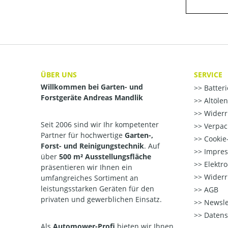
ÜBER UNS
SERVICE
Willkommen bei Garten- und
Batter
Forstgeräte Andreas Mandlik
Altöle
Widerr
Seit 2006 sind wir Ihr kompetenter
Verpac
Partner für hochwertige
Garten-,
Cookie-
Forst- und Reinigungstechnik
. Auf
Impre
über
500 m² Ausstellungsfläche
Elektr
präsentieren wir Ihnen ein
Widerr
umfangreiches Sortiment an
leistungsstarken Geräten für den
AGB
privaten und gewerblichen Einsatz.
Newsle
Datens
Als
Automower-Profi
bieten wir Ihnen