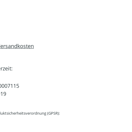
 Versandkosten
rzeit:
0007115
019
uktsicherheitsverordnung (GPSR):