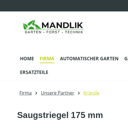
m Hauptinhalt springen
Zur Suche springen
Zur Hauptnavigation springen
HOME
FIRMA
AUTOMATISCHER GARTEN
G
ERSATZTEILE
Firma
Unsere Partner
Kränzle
Saugstriegel 175 mm