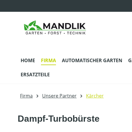
m Hauptinhalt springen
Zur Suche springen
Zur Hauptnavigation springen
HOME
FIRMA
AUTOMATISCHER GARTEN
G
ERSATZTEILE
Firma
Unsere Partner
Kärcher
Dampf-Turbobürste